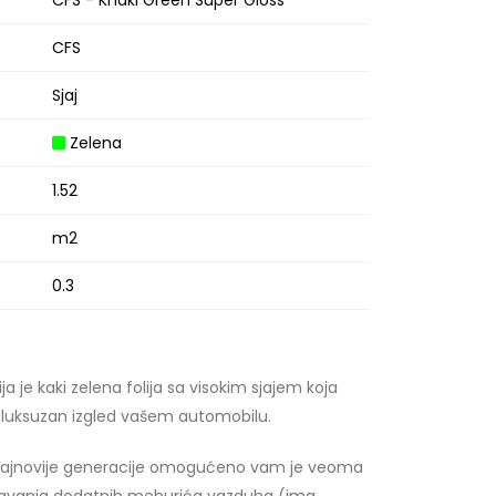
CFS - Khaki Green Super Gloss
CFS
Sjaj
Zelena
1.52
m2
0.3
ija je kaki zelena folija sa visokim sjajem koja
luksuzan izgled vašem automobilu.
u najnovije generacije omogućeno vam je veoma