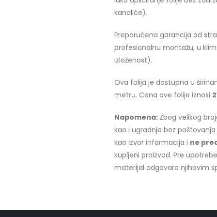
lako apliciranje folije bez z
kanaliće).
Preporučena garancija od stra
profesionalnu montažu, u klim
izloženost).
Ova folija je dostupna u širi
metru. Cena ove folije iznosi
2
Napomena:
Zbog velikog bro
kao i ugradnje bez poštovanja
kao izvor informacija i
ne pred
kupljeni proizvod. Pre upotrebe
materijal odgovara njihovim 