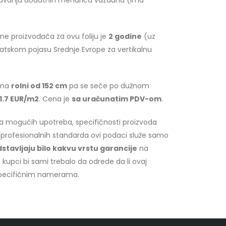
adržavanja dodatnih mehurića vazduha (ima
ne proizvođača za ovu foliju je
2 godine
(uz
atskom pojasu Srednje Evrope za vertikalnu
nama
rolni od 152 cm
pa se seče po dužnom
1.7 EUR/m2
. Cena je
sa uračunatim PDV-om
.
ja mogućih upotreba, specifičnosti proizvoda
 profesionalnih standarda ovi podaci služe samo
stavljaju bilo kakvu vrstu garancije
na
 kupci bi sami trebalo da odrede da li ovaj
specifičnim namerama.