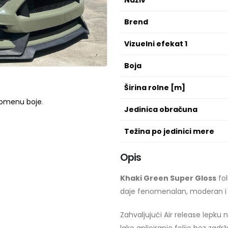
Naziv
Brend
Vizuelni efekat 1
Boja
Širina rolne [m]
promenu boje
.
Jedinica obračuna
Težina po jedinici mere
Opis
Khaki Green Super Gloss
fol
daje fenomenalan, moderan i 
Zahvaljujući Air release lepk