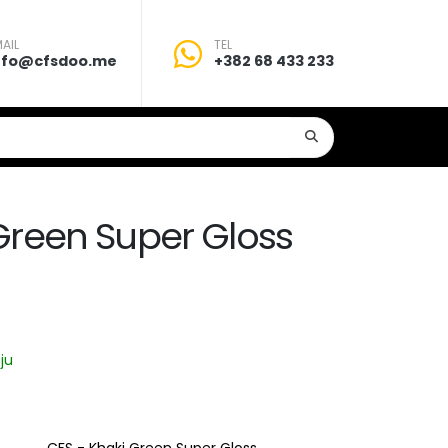
AIL
TEL
nfo@cfsdoo.me
+382 68 433 233
Green Super Gloss
ju