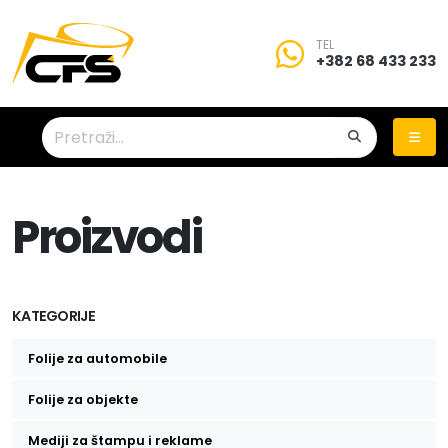
TEL
+382 68 433 233
Proizvodi
KATEGORIJE
Folije za automobile
Folije za zatamnjivanje stakala
Folije za objekte
Zaštitne folije za stakla
Mediji za štampu i reklame
Auto folije za promenu boje