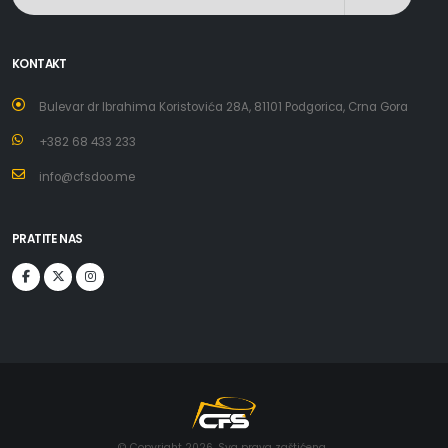
KONTAKT
Bulevar dr Ibrahima Koristovića 28A, 81101 Podgorica, Crna Gora
+382 68 433 233
info@cfsdoo.me
PRATITE NAS
© Copyright 2026. Sva prava zaštićena..