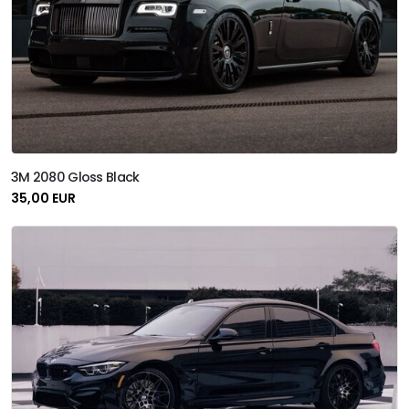
Roll Space
Solar Screen
Sott
Terminax
3M 2080 Gloss Black
Unifol
35,00 EUR
Uzlex
Xpel