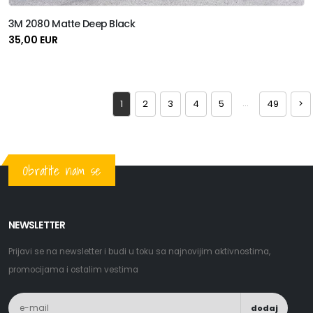
3M 2080 Matte Deep Black
35,00 EUR
...
1
2
3
4
5
49
>
Obratite nam se
NEWSLETTER
Prijavi se na newsletter i budi u toku sa najnovijim aktivnostima,
promocijama i ostalim vestima
dodaj