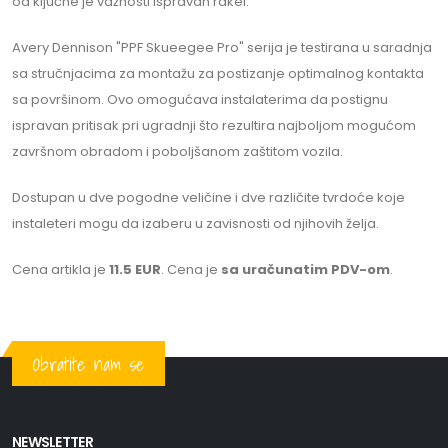
od ključne je važnosti ispravan rakel.
Avery Dennison "PPF Skueegee Pro" serija je testirana u saradnja
sa stručnjacima za montažu za postizanje optimalnog kontakta
sa površinom. Ovo omogućava instalaterima da postignu
ispravan pritisak pri ugradnji što rezultira najboljom mogućom
završnom obradom i poboljšanom zaštitom vozila.
Dostupan u dve pogodne veličine i dve različite tvrdoće koje
instaleteri mogu da izaberu u zavisnosti od njihovih želja.
Cena artikla je
11.5 EUR
. Cena je
sa uračunatim PDV-om
.
Obratite nam se
NEWSLETTER