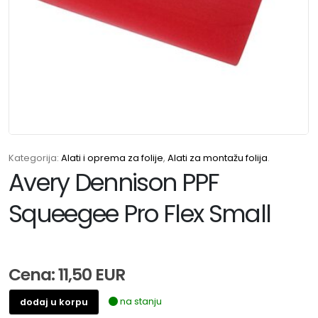
Kategorija:
Alati i oprema za folije
,
Alati za montažu folija
.
Avery Dennison PPF
Squeegee Pro Flex Small
Cena: 11,50 EUR
na stanju
dodaj u korpu