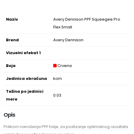
Naziv
Avery Dennison PPF Squeegee Pro
Flex Small
Brend
Avery Dennison
Vizuelni efekat 1
Boja
Crvena
Jedinica obračuna
kom
Težina po jedinici
0.03
mere
Opis
Prilikom nanošenja PPF folije, za postizanje optimalnog rezultata