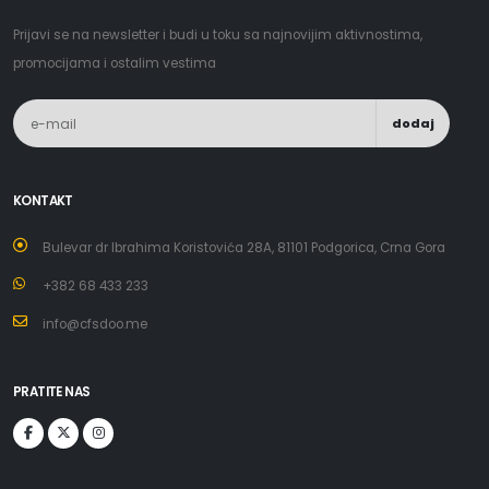
Prijavi se na newsletter i budi u toku sa najnovijim aktivnostima,
promocijama i ostalim vestima
dodaj
KONTAKT
Bulevar dr Ibrahima Koristovića 28A, 81101 Podgorica, Crna Gora
+382 68 433 233
info@cfsdoo.me
PRATITE NAS