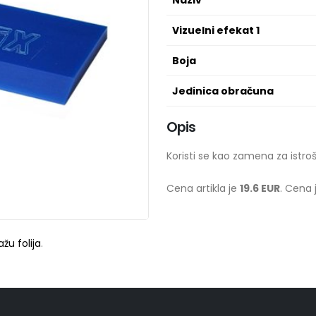
Naziv
Vizuelni efekat 1
Boja
Jedinica obračuna
Opis
Koristi se kao zamena za istr
Cena artikla je
19.6 EUR
. Cena 
žu folija
.