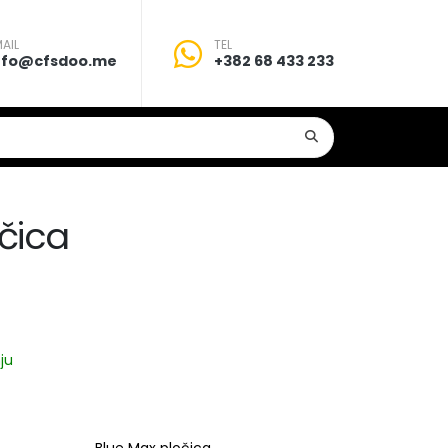
AIL
TEL
nfo@cfsdoo.me
+382 68 433 233
čica
ju