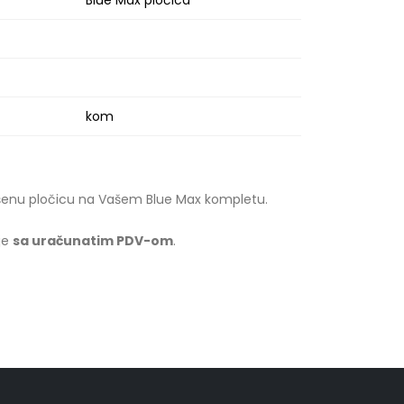
Blue Max pločica
kom
ošenu pločicu na Vašem Blue Max kompletu.
je
sa uračunatim PDV-om
.