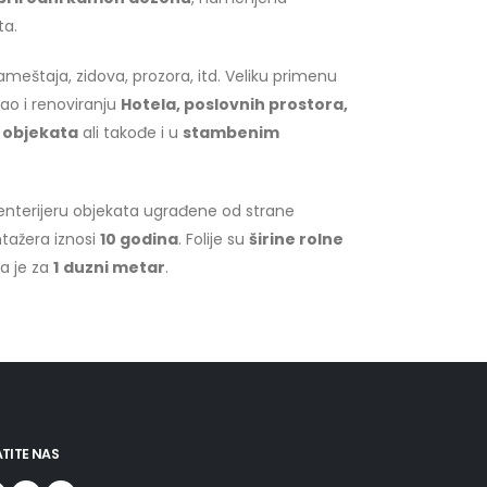
ta.
eštaja, zidova, prozora, itd. Veliku primenu
 kao i renoviranju
Hotela, poslovnih prostora,
h objekata
ali takođe i u
stambenim
 enterijeru objekata ugrađene od strane
ntažera iznosi
10 godina
. Folije su
širine rolne
na je za
1
duzni metar
.
TITE NAS