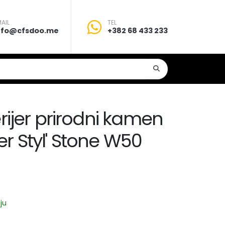
AIL
TEL
nfo@cfsdoo.me
+382 68 433 233
erijer prirodni kamen
r Styl' Stone W50
ju