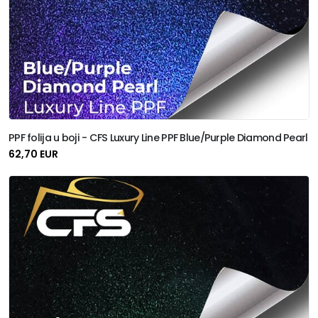
Roll Space
Solar Screen
Sott
Terminax
PPF folija u boji - CFS Luxury Line PPF Blue/Purple Diamond Pearl
Unifol
62,70 EUR
Uzlex
Xpel