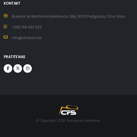
KONTAKT
Bulevar dr Ibrahima Koristovića 28A, 81101 Podgorica, Crna Gora
+382 68 433 233
info@cfsdoo.me
PRATITE NAS
© Copyright 2026. Sva prava zaštićena..