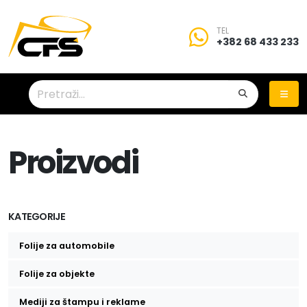
TEL
+382 68 433 233
Proizvodi
KATEGORIJE
Folije za automobile
Folije za zatamnjivanje stakala
Folije za objekte
Zaštitne folije za stakla
Mediji za štampu i reklame
Auto folije za promenu boje