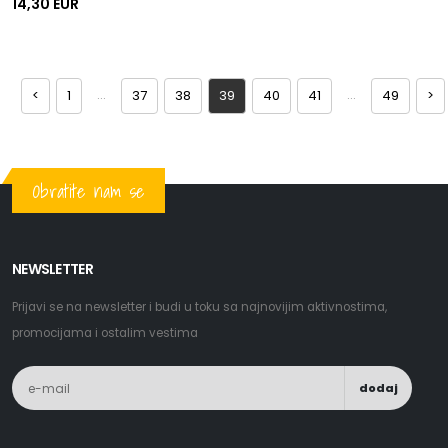
14,30 EUR
...
...
<
1
37
38
39
40
41
49
>
Obratite nam se
NEWSLETTER
Prijavi se na newsletter i budi u toku sa najnovijim aktivnostima,
promocijama i ostalim vestima
dodaj